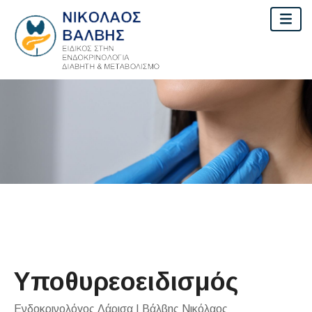
Υποθυρεοειδισμός
Ενδοκρινολόγος Λάρισα | Βάλβης Νικόλαος