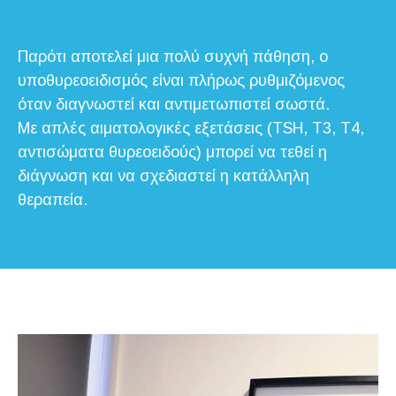
Παρότι αποτελεί μια πολύ συχνή πάθηση, ο
υποθυρεοειδισμός είναι πλήρως ρυθμιζόμενος
όταν διαγνωστεί και αντιμετωπιστεί σωστά.
Με απλές αιματολογικές εξετάσεις (TSH, Τ3, Τ4,
αντισώματα θυρεοειδούς) μπορεί να τεθεί η
διάγνωση και να σχεδιαστεί η κατάλληλη
θεραπεία.